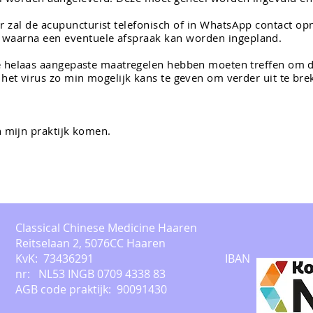
er zal de acupuncturist telefonisch of in WhatsApp contact o
 waarna een eventuele afspraak kan worden ingepland.
we helaas aangepaste maatregelen hebben moeten treffen om d
 het virus zo min mogelijk kans te geven om verder uit te bre
in mijn praktijk komen.
Classical Chinese Medicine Haaren
Reitselaan 2, 5076CC Haaren
KvK: 73436291
IBAN
nr: NL53 INGB 0709 4338 83
AGB code praktijk: 90091430