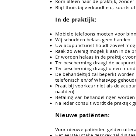
Kom alleen naar de praktijk, zonder 
Blijf thuis bij verkoudheid, koorts
In de praktijk:
Mobiele telefoons moeten voor bin
Wij schudden helaas geen handen.
Uw acupuncturist houdt zoveel mogel
Raak zo weinig mogelijk aan in de pr
Er worden helaas in de praktijk voo
Ter bescherming draagt de acupunc
Ter bescherming draagt u een
mond
De behandeltijd zal beperkt worden 
telefonisch en/of WhatsApp gehouden
Praat bij voorkeur niet als de acupun
naalden)
Betaling van behandelingen worden 
Na ieder consult wordt de praktijk 
Nieuwe
patiënten:
Voor nieuwe
patiënten
gelden uiter
Het eerste intake gesprek zal digi