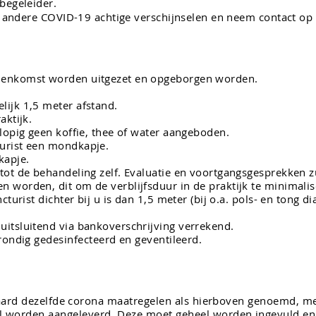
begeleider.
 of andere COVID-19 achtige verschijnselen en neem contact op
nenkomst worden uitgezet en opgeborgen worden.
ijk 1,5 meter afstand.
aktijk.
rlopig geen koffie, thee of water aangeboden.
turist een mondkapje.
kapje
.
tot de behandeling zelf. Evaluatie en voortgangsgesprekken 
 worden, dit om de verblijfsduur in de praktijk te minimali
cturist dichter bij u is dan 1,5 meter (bij o.a. pols- en tong 
uitsluitend via bankoverschrijving verrekend.
grondig
gedesinfecteerd
en geventileerd.
aard dezelfde corona maatregelen als hierboven genoemd, me
taal worden aangeleverd. Deze moet geheel worden ingevuld 