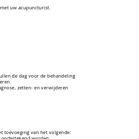
 met uw acupuncturist.
zullen de dag voor de behandeling
seren.
diagnose, zetten- en verwijderen
t toevoeging van het volgende:
en ondertekend worden