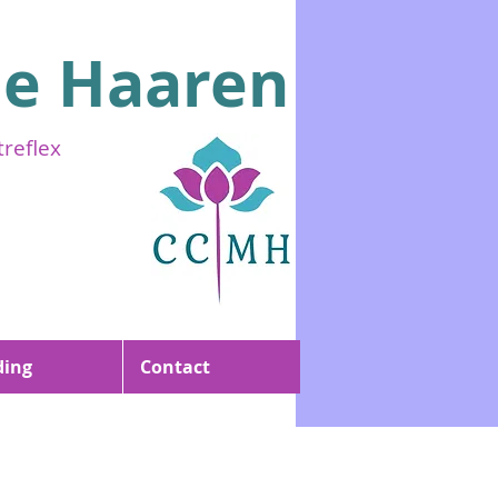
ne Haaren
eflex
ding
Contact