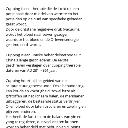
Cupping is een therapie die de lucht uit een
potje haalt door middel van warmte en het
potje dan op de huid van specifieke gebieden
gezet wordt.
Door de ontstane negatieve druk (vacuüm),
wordt het bloed naar boven gezogen
waardoor het bloed en de Qi levensenergie
gestimuleerd wordt.
Cupping is een unieke behandelmethode uit
China's lange geschiedenis. De eerste
geschreven verslagen over cupping therapie
dateren van AD 281 ~ 361 jaar.
Cupping hoort bij het gebied van de
acupunctuur geneeskunde. Deze behandeling
kan koude en vochtigheid, zowel hitte als
gifstoffen uit het lichaam halen, de meridianen
uitbaggeren, de bestaande status verdrijven,
Qi en bloed door laten circuleren en zwelling en
pijn verminderen.
Het heeft de functie om de balans van yin en
yang te reguleren, dus veel ziekten kunnen
worden behandeld met behulp van cupping