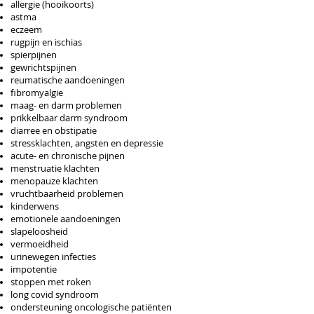
allergie (hooikoorts)
astma
eczeem
rugpijn en ischias
spierpijnen
gewrichtspijnen
reumatische aandoeningen
fibromyalgie
maag- en darm problemen
prikkelbaar darm syndroom
diarree en obstipatie
stressklachten, angsten en depressie
acute- en chronische pijnen
menstruatie klachten
menopauze klachten
vruchtbaarheid problemen
kinderwens
emotionele aandoeningen
slapeloosheid
vermoeidheid
urinewegen infecties
impotentie
stoppen met roken
long covid syndroom
ondersteuning oncologische patiënten