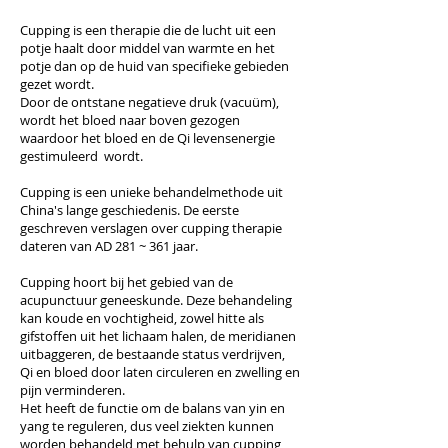
Cupping is een therapie die de lucht uit een
potje haalt door middel van warmte en het
potje dan op de huid van specifieke gebieden
gezet wordt.
Door de ontstane negatieve druk (vacuüm),
wordt het bloed naar boven gezogen
waardoor het bloed en de Qi levensenergie
gestimuleerd wordt.
Cupping is een unieke behandelmethode uit
China's lange geschiedenis. De eerste
geschreven verslagen over cupping therapie
dateren van AD 281 ~ 361 jaar.
Cupping hoort bij het gebied van de
acupunctuur geneeskunde. Deze behandeling
kan koude en vochtigheid, zowel hitte als
gifstoffen uit het lichaam halen, de meridianen
uitbaggeren, de bestaande status verdrijven,
Qi en bloed door laten circuleren en zwelling en
pijn verminderen.
Het heeft de functie om de balans van yin en
yang te reguleren, dus veel ziekten kunnen
worden behandeld met behulp van cupping