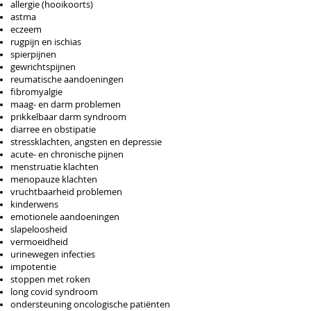
allergie (hooikoorts)
astma
eczeem
rugpijn en ischias
spierpijnen
gewrichtspijnen
reumatische aandoeningen
fibromyalgie
maag- en darm problemen
prikkelbaar darm syndroom
diarree en obstipatie
stressklachten, angsten en depressie
acute- en chronische pijnen
menstruatie klachten
menopauze klachten
vruchtbaarheid problemen
kinderwens
emotionele aandoeningen
slapeloosheid
vermoeidheid
urinewegen infecties
impotentie
stoppen met roken
long covid syndroom
ondersteuning oncologische patiënten