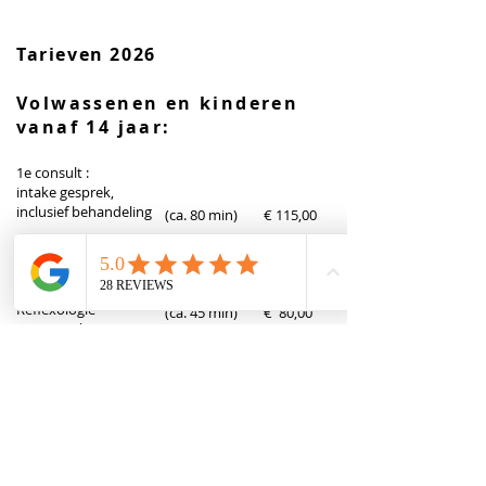
Tarieven 2026
Volwassenen en kinderen
vanaf 14 jaar:
1e consult :
intake gesprek,
inclusief behandeling
(ca. 80 min) € 115,00
Vervolg behandelingen:
Acupunctuur
(ca. 45 min) € 80,00
​Shiat
su therapie
(ca. 45 min) € 80,00
​Reflexologie
(ca. 45 min) € 80,00
​Cupping therapie
(ca. 45 min) € 80,00
Moxa therapie
(ca. 45 min) € 80,00
Kinderen 0 t/m 13 jaar:
1e consult :
intake gesprek