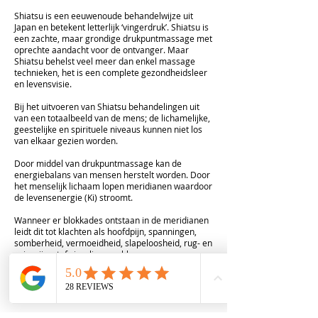
Shiatsu is een eeuwenoude behandelwijze uit
Japan en betekent letterlijk ‘vingerdruk’. Shiatsu is
een zachte, maar grondige drukpuntmassage met
oprechte aandacht voor de ontvanger. Maar
Shiatsu behelst veel meer dan enkel massage
technieken, het is een complete gezondheidsleer
en levensvisie.
Bij het uitvoeren van Shiatsu behandelingen uit
van een totaalbeeld van de mens; de lichamelijke,
geestelijke en spirituele niveaus kunnen niet los
van elkaar gezien worden.
Door middel van drukpuntmassage kan de
energiebalans van mensen herstelt worden. Door
het menselijk lichaam lopen meridianen waardoor
de levensenergie (Ki) stroomt.
Wanneer er blokkades ontstaan in de meridianen
leidt dit tot klachten als hoofdpijn, spanningen,
somberheid, vermoeidheid, slapeloosheid, rug- en
spierpijn, stofwisselingsproblemen,
menstruatieproblemen etc.
Met Shiatsu kun je deze blokkades opheffen en de
zelfhelende kracht van de mens aanspreken.